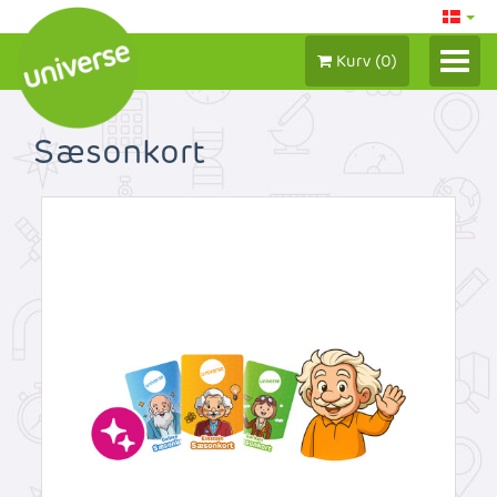
Kurv
(
0
)
LOG IND/ MIN KONTO
Sæsonkort
BILLETTER 2026
SÆSONKORT
GAVEBEVISER
TILKØB