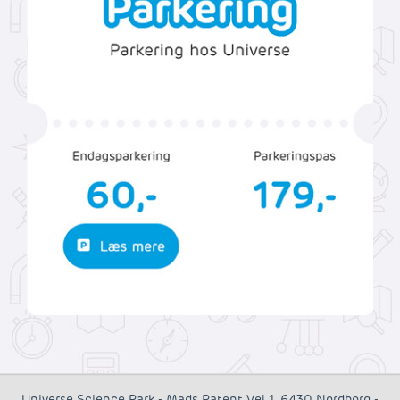
Universe Science Park
-
Mads Patent Vej 1
,
6430
Nordborg
-