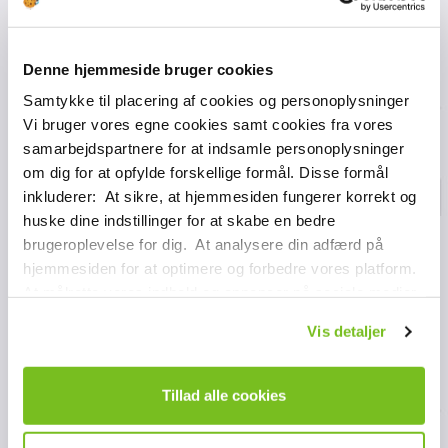
Denne hjemmeside bruger cookies
Samtykke til placering af cookies og personoplysninger
Vi bruger vores egne cookies samt cookies fra vores
samarbejdspartnere for at indsamle personoplysninger
om dig for at opfylde forskellige formål. Disse formål
inkluderer: At sikre, at hjemmesiden fungerer korrekt og
huske dine indstillinger for at skabe en bedre
brugeroplevelse for dig. At analysere din adfærd på
hjemmesiden for at optimere og forbedre vores platform.
At målrette vores indhold og annoncer på sociale medier
og eksterne sider baseret på din adfærd på vores
Vis detaljer
hjemmeside. Vi kan også videregive oplysninger om din
brug af vores platform til vores samarbejdspartnere inden
for sociale medier, annoncering og analyse. Disse
Tillad alle cookies
samarbejdspartnere kan kombinere disse data med
andre oplysninger, de tidligere har fået fra dig eller