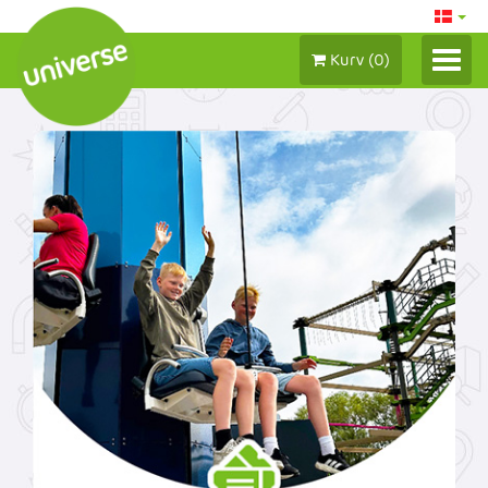
Kurv
(
0
)
LOG IND/ MIN KONTO
BILLETTER 2026
SÆSONKORT
GAVEBEVISER
TILKØB