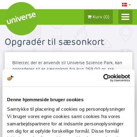
Kurv
(
0
)
LOG IND/ MIN KONTO
Opgradér til sæsonkort
BILLETTER 2026
SÆSONKORT
Billetter, der er anvendt til Universe Science Park, kan
opgraderes til et sæsonkort fra kun 269,00 pr. stk.
GAVEBEVISER
OBS: Opgraderingen kan kun ske på selve dagen, hvor
TILKØB
du/I har besøgt Universe.
Denne hjemmeside bruger cookies
Samtykke til placering af cookies og personoplysninger
Vi bruger vores egne cookies samt cookies fra vores
samarbejdspartnere for at indsamle personoplysninger
om dig for at opfylde forskellige formål. Disse formål