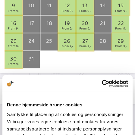
9
10
11
12
13
14
15
From 9,-
From 9,-
From 9,-
From 9,-
16
17
18
19
20
21
22
From 9,-
From 9,-
From 9,-
From 9,-
23
24
25
26
27
28
29
From 9,-
From 9,-
From 9,-
From 9,-
30
31
From 9,-
August 7, 2026
The park is open from 10:00 to 17:00
Denne hjemmeside bruger cookies
Samtykke til placering af cookies og personoplysninger
There are few tickets left for this day!
Vi bruger vores egne cookies samt cookies fra vores
samarbejdspartnere for at indsamle personoplysninger
Choose number of tickets