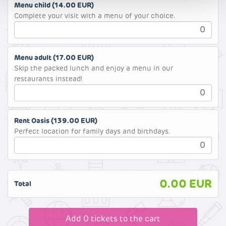
Menu child (
14.00
EUR)
privatlivspolitik. Derudover kan du se, hvor længe hver
Complete your visit with a menu of your choice.
cookie opbevares på dit terminaludstyr. Du bestemmer
selv, hvilke formål vores hjemmeside må anvende
cookies til og dermed behandle oplysninger om dig via
cookies. Du har også mulighed for at tilbagekalde dit
Menu adult (
17.00
EUR)
samtykke eller ændre det på vores hjemmeside.
Skip the packed lunch and enjoy a menu in our
Yderligere oplysninger om vores brug af cookies kan
restaurants instead!
findes i
vores cookiepolitik
, og du kan læse om vores
behandling af personoplysninger i
vores
privatlivspolitik
.
Rent Oasis (
139.00
EUR)
Perfect location for family days and birthdays.
0.00
EUR
Total
Add
0
tickets to the cart