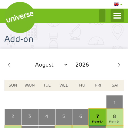
LOG IN / MY ACCOUNT
Add-on
TICKETS 2026
SEASON TICKETS
GIFT CERTIFICATES
ADD-ON
SUN
MON
TUE
WED
THU
FRI
SAT
1
2
3
4
5
6
7
8
From 9,-
From 9,-