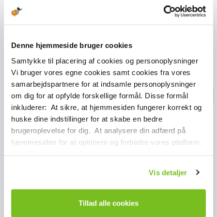
Denne hjemmeside bruger cookies
Samtykke til placering af cookies og personoplysninger
Vi bruger vores egne cookies samt cookies fra vores
samarbejdspartnere for at indsamle personoplysninger
om dig for at opfylde forskellige formål. Disse formål
inkluderer: At sikre, at hjemmesiden fungerer korrekt og
huske dine indstillinger for at skabe en bedre
brugeroplevelse for dig. At analysere din adfærd på
hjemmesiden for at optimere og forbedre vores platform.
At målrette vores indhold og annoncer på sociale medier
og eksterne sider baseret på din adfærd på vores
Vis detaljer
hjemmeside. Vi kan også videregive oplysninger om din
brug af vores platform til vores samarbejdspartnere inden
for sociale medier, annoncering og analyse. Disse
Tillad alle cookies
samarbejdspartnere kan kombinere disse data med