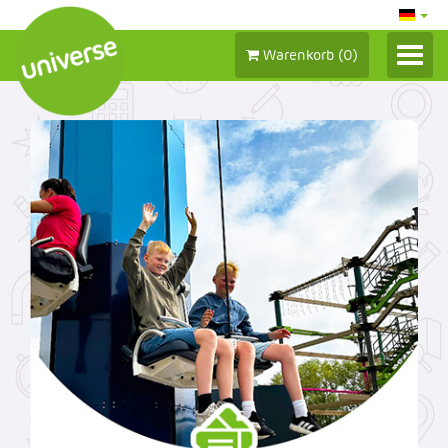
Warenkorb
(
0
)
ANMELDEN / MEIN KONTO
TICKETS 2026
SAISONKARTEN
GUTSCHEINE
ZUSATZKAUF