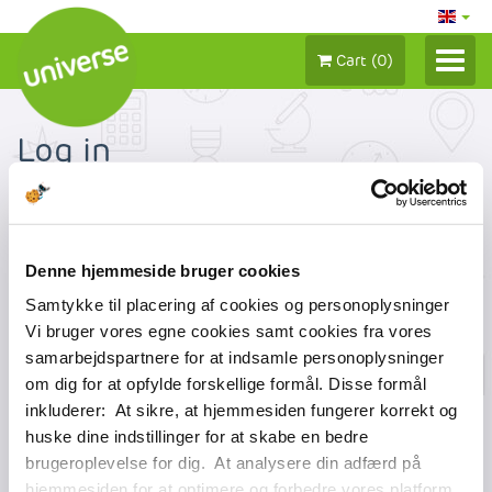
Cart
(
0
)
LOG IN / MY ACCOUNT
Log in
TICKETS 2026
Log in to access your account.
SEASON TICKETS
GIFT CERTIFICATES
Denne hjemmeside bruger cookies
Sign in
Create account
Samtykke til placering af cookies og personoplysninger
ADD-ON
Vi bruger vores egne cookies samt cookies fra vores
samarbejdspartnere for at indsamle personoplysninger
om dig for at opfylde forskellige formål. Disse formål
inkluderer: At sikre, at hjemmesiden fungerer korrekt og
huske dine indstillinger for at skabe en bedre
brugeroplevelse for dig. At analysere din adfærd på
hjemmesiden for at optimere og forbedre vores platform.