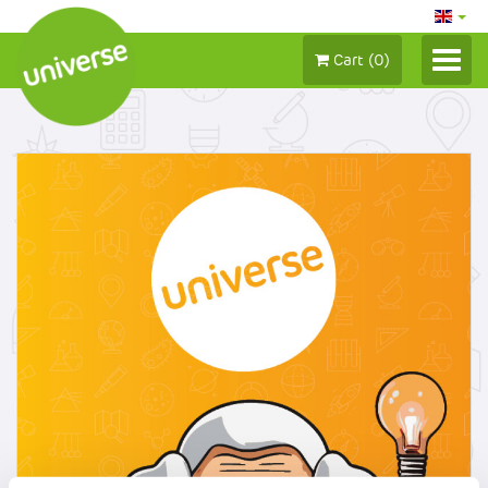
Cart
(
0
)
LOG IN / MY ACCOUNT
TICKETS 2026
SEASON TICKETS
GIFT CERTIFICATES
ADD-ON