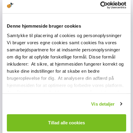
Denne hjemmeside bruger cookies
Samtykke til placering af cookies og personoplysninger
Vi bruger vores egne cookies samt cookies fra vores
samarbejdspartnere for at indsamle personoplysninger
om dig for at opfylde forskellige formål. Disse formål
inkluderer: At sikre, at hjemmesiden fungerer korrekt og
huske dine indstillinger for at skabe en bedre
brugeroplevelse for dig. At analysere din adfærd på
hjemmesiden for at optimere og forbedre vores platform.
At målrette vores indhold og annoncer på sociale medier
og eksterne sider baseret på din adfærd på vores
Vis detaljer
hjemmeside. Vi kan også videregive oplysninger om din
brug af vores platform til vores samarbejdspartnere inden
SEASONPASS EINSTEIN
for sociale medier, annoncering og analyse. Disse
Tillad alle cookies
ADULT [13+ YEARS]
samarbejdspartnere kan kombinere disse data med