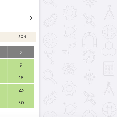
SØN
2
9
16
23
30