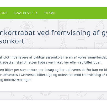
ORT
GAVEBEVISER
TILKØB
ortrabat ved fremvisning af gy
sonkort
eholdt indehavere af gyldige sæsonkort fra en af vores samarbejdsp
abatten skal billetten købes via linket her eller ved billetlugen.
n billet per sæsonkort, per besøg og der udleveres derfor kun en bil
en afhentes i Universes billetluge og udleveres mod fremvisning af e
g ordrekvitteringen.