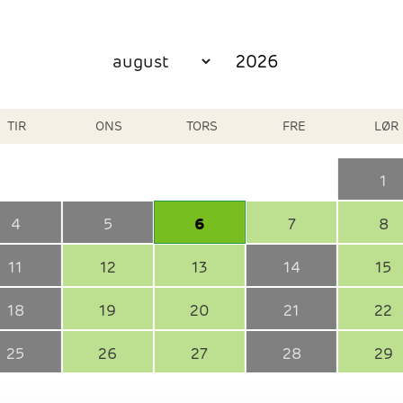
TIR
ONS
TORS
FRE
LØR
1
4
5
6
7
8
11
12
13
14
15
18
19
20
21
22
25
26
27
28
29