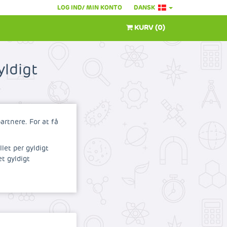
LOG IND/ MIN KONTO
DANSK
KURV
(
0
)
ldigt
artnere. For at få
let per gyldigt
t gyldigt