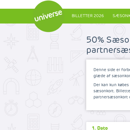
BILLETTER 2026
SÆSONK
50% Sæsonk
partnersæ
Denne side er forb
glæde af sæsonkortr
Der kan kun købes e
sæsonkort. Billett
partnersæsonkort o
1. Dato